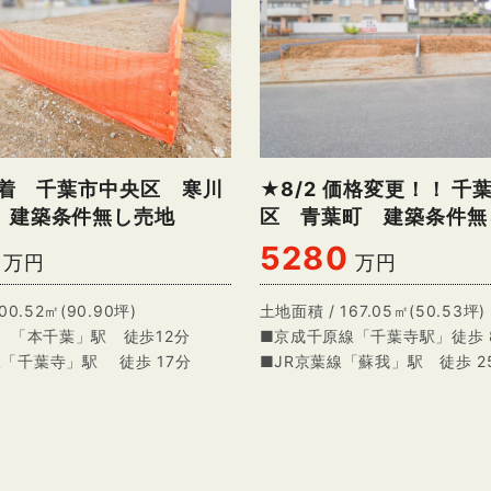
新着 千葉市中央区 寒川
★8/2 価格変更！！ 千
 建築条件無し売地
区 青葉町 建築条件無
5280
万円
万円
00.52㎡(90.90坪)
土地面積 / 167.05㎡(50.53坪)
 「本千葉」駅 徒歩12分
■京成千原線「千葉寺駅」徒歩 
「千葉寺」駅 徒歩 17分
■JR京葉線「蘇我」駅 徒歩 2