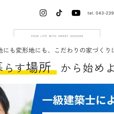
tel. 043-23
地にも変形地にも、こだわりの家づくり
暮
場所
らす
から始め