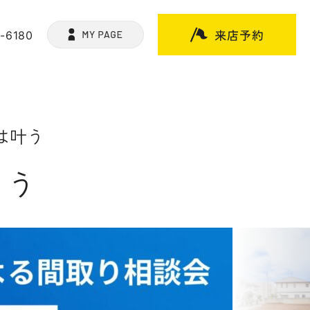
9-6180
は叶う
よう