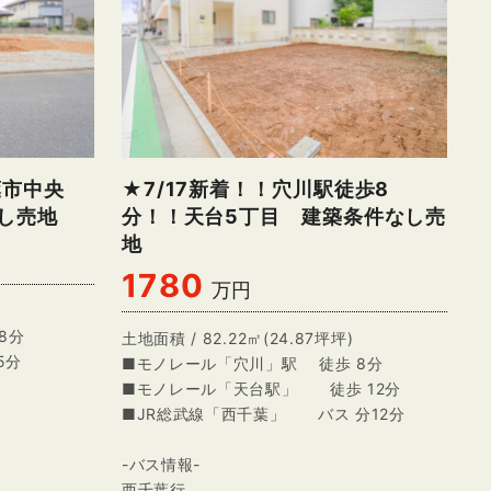
葉市中央
★7/17新着！！穴川駅徒歩8
し売地
分！！天台5丁目 建築条件なし売
地
1780
万円
8分
土地面積 / 82.22㎡(24.87坪坪)
5分
■モノレール「穴川」駅 徒歩 8分
■モノレール「天台駅」 徒歩 12分
■JR総武線「西千葉」 バス 分12分
-バス情報-
西千葉行