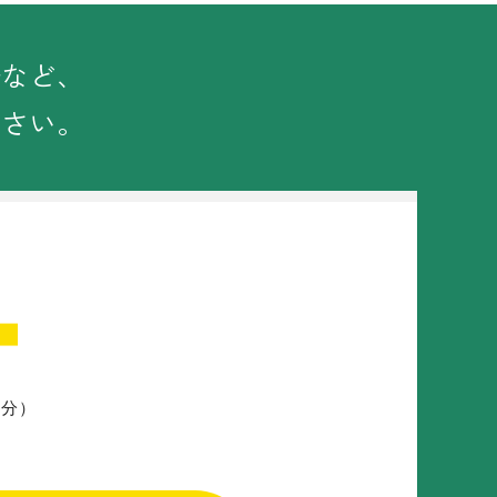
築など、
ださい。
３分）